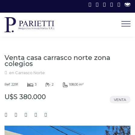
Venta casa carrasco norte zona
colegios
en Carrasco Norte
Ref: 2291
3
2
108,00 m²
U$S 380.000
VENTA