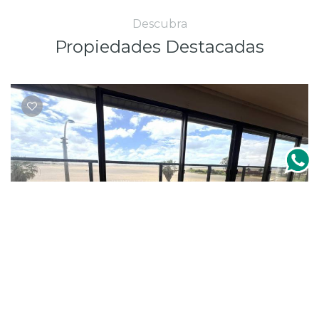
Descubra
Propiedades Destacadas
Venta apartamento arrendado rambla
+ Info
pocitos
U$S 650.000
Villa Biarritz