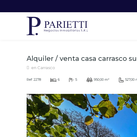
Alquiler / venta casa carrasco 
en Carrasco
Ref: 2278
6
5
950,00 m²
527,00 