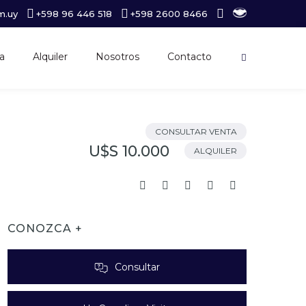
m.uy
+598 96 446 518
+598 2600 8466
a
Alquiler
Nosotros
Contacto
CONSULTAR VENTA
U$S 10.000
ALQUILER
CONOZCA +
Consultar