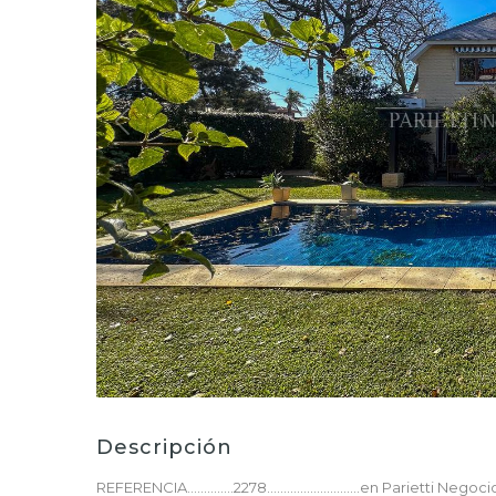
Descripción
REFERENCIA..............2278............................en Parietti Ne