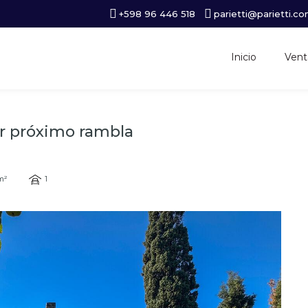
+598 96 446 518
parietti@parietti.co
Inicio
Vent
sur próximo rambla
m²
1