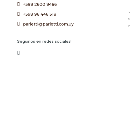
+598 2600 8466
S
+598 96 446 518
e
parietti@parietti.com.uy
i
Seguinos en redes sociales!